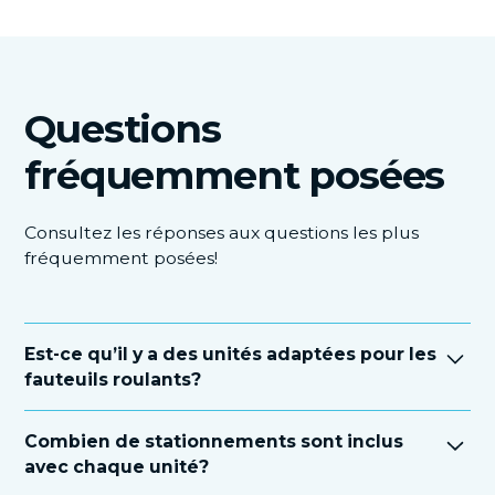
Questions
fréquemment posées
Consultez les réponses aux questions les plus
fréquemment posées!
Est-ce qu’il y a des unités adaptées pour les
fauteuils roulants?
Oui, certains condos sont adaptés pour les
Combien de stationnements sont inclus
personnes à mobilité réduite. Il s’agit de condos
avec chaque unité?
d’une ou de deux chambres à coucher conçus